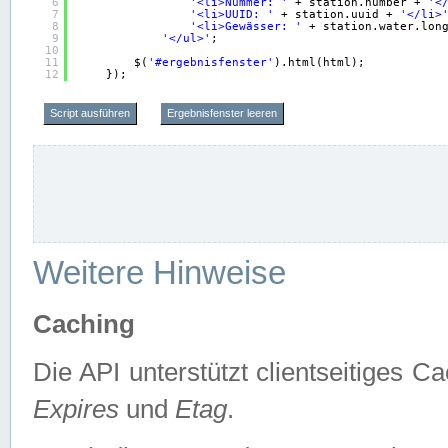
6
'<li>Nummer: '
+ station.number + 
'<
7
'<li>UUID: '
+ station.uuid + 
'</li>
8
'<li>Gewässer: '
+ station.water.lon
9
'</ul>'
;
10
11
$(
'#ergebnisfenster'
).html(html);
12
});
Script ausführen
Ergebnisfenster leeren
Weitere Hinweise
Caching
Die API unterstützt clientseitiges
Expires
und
Etag
.