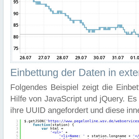
Einbettung der Daten in ext
Folgendes Beispiel zeigt die Einbe
Hilfe von JavaScript und jQuery. E
ihre UUID angefordert und diese inn
1
$.getJSON(
'
https://www.pegelonline.wsv.de/webservice
2
function
(station) {
3
var
html =
4
'<ul>'
+
5
'<li>Name: '
+ station.longname + 
'<