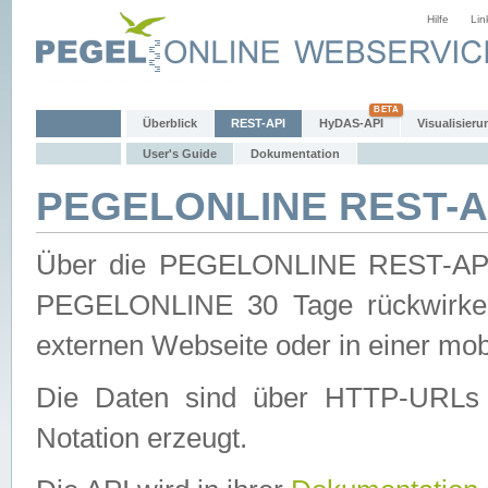
Hilfe
Lin
Überblick
REST-API
HyDAS-API
Visualisieru
User's Guide
Dokumentation
PEGELONLINE REST-AP
Über die PEGELONLINE REST-API 
PEGELONLINE 30 Tage rückwirkend
externen Webseite oder in einer mob
Die Daten sind über HTTP-URLs 
Notation erzeugt.