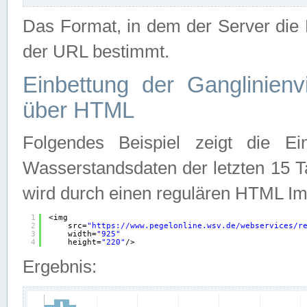
Das Format, in dem der Server die D
der URL bestimmt.
Einbettung der Ganglinienv
über HTML
Folgendes Beispiel zeigt die Ein
Wasserstandsdaten der letzten 15 T
wird durch einen regulären HTML Im
1
<img
2
src=
"
https://www.pegelonline.wsv.de/webservices/r
3
width=
"925"
4
height=
"220"
/>
Ergebnis: