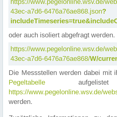
https://www.pegelonline.wsv.de/web
43ec-a7d6-6476a76ae868.json
?
includeTimeseries=true&include
oder auch isoliert abgefragt werden.
https://www.pegelonline.wsv.de/web
43ec-a7d6-6476a76ae868/
W/curre
Die Messstellen werden dabei mit ih
Pegeltabelle
aufgelist
https://www.pegelonline.wsv.de/webse
werden.