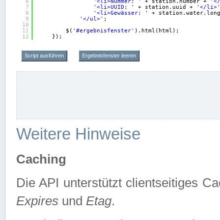
6
'<li>Nummer: '
+ station.number + 
'<
7
'<li>UUID: '
+ station.uuid + 
'</li>
8
'<li>Gewässer: '
+ station.water.lon
9
'</ul>'
;
10
11
$(
'#ergebnisfenster'
).html(html);
12
});
Script ausführen
Ergebnisfenster leeren
Weitere Hinweise
Caching
Die API unterstützt clientseitiges
Expires
und
Etag
.