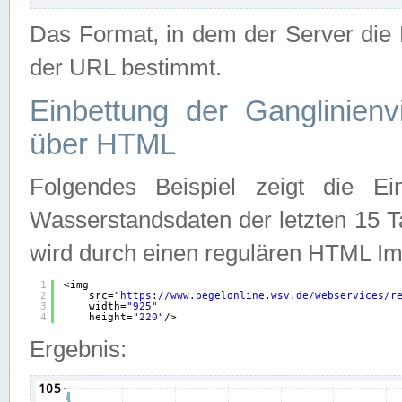
Das Format, in dem der Server die D
der URL bestimmt.
Einbettung der Ganglinienv
über HTML
Folgendes Beispiel zeigt die Ein
Wasserstandsdaten der letzten 15 T
wird durch einen regulären HTML Im
1
<img
2
src=
"
https://www.pegelonline.wsv.de/webservices/r
3
width=
"925"
4
height=
"220"
/>
Ergebnis: