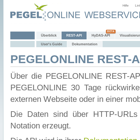
Hilfe
Lin
Überblick
REST-API
HyDAS-API
Visualisieru
User's Guide
Dokumentation
PEGELONLINE REST-AP
Über die PEGELONLINE REST-API 
PEGELONLINE 30 Tage rückwirkend
externen Webseite oder in einer mob
Die Daten sind über HTTP-URLs 
Notation erzeugt.