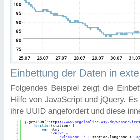
Einbettung der Daten in ext
Folgendes Beispiel zeigt die Einbe
Hilfe von JavaScript und jQuery. E
ihre UUID angefordert und diese inn
1
$.getJSON(
'
https://www.pegelonline.wsv.de/webservice
2
function
(station) {
3
var
html =
4
'<ul>'
+
5
'<li>Name: '
+ station.longname + 
'<