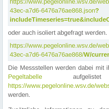
https://www.pegelonline.wsv.de/web
43ec-a7d6-6476a76ae868.json
?
includeTimeseries=true&include
oder auch isoliert abgefragt werden.
https://www.pegelonline.wsv.de/web
43ec-a7d6-6476a76ae868/
W/curre
Die Messstellen werden dabei mit ih
Pegeltabelle
aufgelist
https://www.pegelonline.wsv.de/webse
werden.