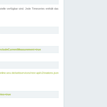
telle verfügbar sind. Jede Timeseries enthält das
includeCurrentMeasurement=true
nline.wsv.de/webservices/rest-api/v2/stations.json
ies=true