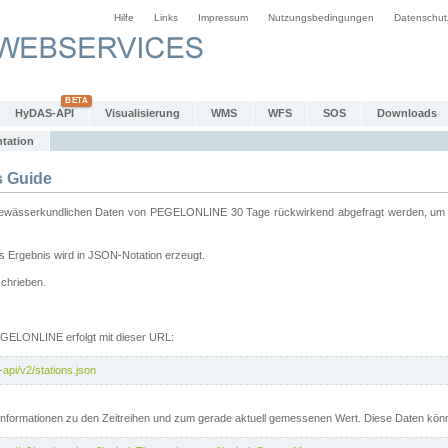
Hilfe
Links
Impressum
Nutzungsbedingungen
Datenschut
HyDAS-API
Visualisierung
WMS
WFS
SOS
Downloads
tation
 Guide
sserkundlichen Daten von PEGELONLINE 30 Tage rückwirkend abgefragt werden, um sie 
 Ergebnis wird in JSON-Notation erzeugt.
schrieben.
PEGELONLINE erfolgt mit dieser URL:
api/v2/stations.json
e Informationen zu den Zeitreihen und zum gerade aktuell gemessenen Wert. Diese Daten kö