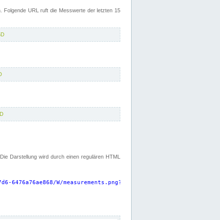
 Folgende URL ruft die Messwerte der letzten 15
5D
D
5D
. Die Darstellung wird durch einen regulären HTML
7d6-6476a76ae868/W/measurements.png?start=P15D&width=925&height=