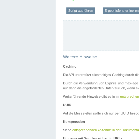
Script ausführen
Ergebnisfenster leeren
Weitere Hinweise
Caching
Die API unterstützt clientseitiges Caching durch 
Durch die Verwendung von Expires und max-age i
nur dann die angeforderten Daten zurück, wenn sie
Weiterführende Hinweise gibt es in im
entsprechen
UUID
Auf die Messstellen sollte sich nur per UUID bez
Kompression
Siehe
entsprechenden Abschnitt in der Dokumenta
Umgang mit Sonderzeichen in URLs