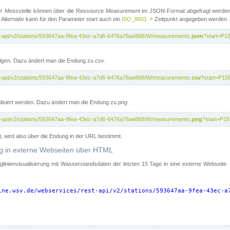
er Messstelle können über die Ressource
Measurement
im JSON-Format abgefragt werden.
 Alternativ kann für den Parameter
start
auch ein
ISO_8601
↗
Zeitpunkt angegeben werden.
st-api/v2/stations/593647aa-9fea-43ec-a7d6-6476a76ae868/W/measurements.
json
?start=P1
folgen. Dazu ändert man die Endung zu
csv
.
st-api/v2/stations/593647aa-9fea-43ec-a7d6-6476a76ae868/W/measurements.
csv
?start=P15
isiert werden. Dazu ändert man die Endung zu
png
.
st-api/v2/stations/593647aa-9fea-43ec-a7d6-6476a76ae868/W/measurements.
png
?start=P1
t, wird also über die Endung in der URL bestimmt.
ung in externe Webseiten über HTML
nglinienvisualisierung mit Wasserstandsdaten der letzten 15 Tage in eine externe Webseite
ine.wsv.de/webservices/rest-api/v2/stations/593647aa-9fea-43ec-a