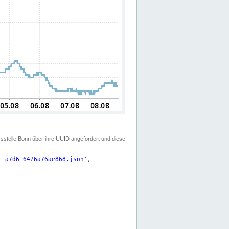
ssstelle Bonn über ihre UUID angefordert und diese
c-a7d6-6476a76ae868.json
'
,