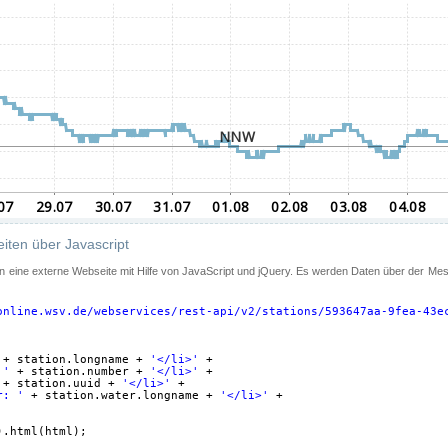
iten über Javascript
 in eine externe Webseite mit Hilfe von JavaScript und jQuery. Es werden Daten über der Me
online.wsv.de/webservices/rest-api/v2/stations/593647aa-9fea-43e
+ station.longname + 
'</li>'
+
 '
+ station.number + 
'</li>'
+
+ station.uuid + 
'</li>'
+
r: '
+ station.water.longname + 
'</li>'
+
).html(html);