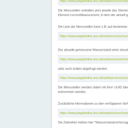
https://www.pegelonline.wsv.de/webservices/res
Die Messstellen enthalten jetzt jeweils das Eleme
Element
currentMeasurement
, in dem der aktuell
Die Liste der Messstellen kann z.B. auf bestimm
https://www.pegelonline.wsv.de/webservices/res
Der aktuelle gemessene Wasserstand einer einzel
https://www.pegelonline.wsv.de/webservices/res
oder auch isoliert abgefragt werden.
https://www.pegelonline.wsv.de/webservices/res
Die Messstellen werden dabei mit ihrer UUID iden
entnommen werden.
Zusätzliche Informationen zu den verfügbaren Vo
https://www.pegelonline.wsv.de/webservices/res
Die Zeitreihen heißen hier "Wasserstandvorhersa