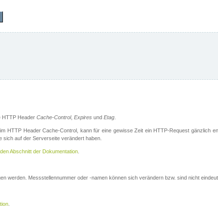
die HTTP Header
Cache-Control
,
Expires
und
Etag
.
m HTTP Header Cache-Control, kann für eine gewisse Zeit ein HTTP-Request gänzlich ent
 sich auf der Serverseite verändert haben.
den Abschnitt der Dokumentation
.
ogen werden. Messstellennummer oder -namen können sich verändern bzw. sind nicht eindeut
tion
.