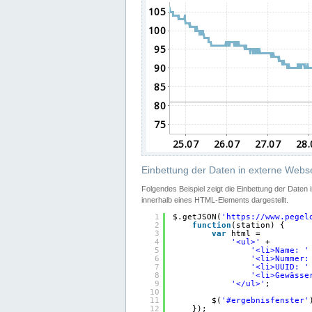
Einbettung der Daten in externe Webse
Folgendes Beispiel zeigt die Einbettung der Daten
innerhalb eines HTML-Elements dargestellt.
1
$.getJSON(
'
https://www.pegel
2
function
(station) {
3
var
html =
4
'<ul>'
+
5
'<li>Name: '
6
'<li>Nummer:
7
'<li>UUID: '
8
'<li>Gewässe
9
'</ul>'
;
10
11
$(
'#ergebnisfenster'
12
});