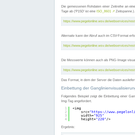
Die gemessenen Rohdaten einer Zeitreihe an ein
Tage ab ('P15D' ist eine
ISO_8601
↗
Zeitspanne.).
https://www.pegelonline.wsv.de/webservices/re
Alternativ kann der Abruf auch im CSV-Format er
https://www.pegelonline.wsv.de/webservices/re
Die Messwerte können auch als PNG-Image visual
https://www.pegelonline.wsv.de/webservices/re
Das Format, in dem der Server die Daten ausliefer
Einbettung der Ganglinienvisualisier
Folgendes Beispiel zeigt die Einbettung einer Ga
Img-Tag angefordert.
1
<img
2
src=
"
https://www.pegelonl
3
width=
"925"
4
height=
"220"
/>
Ergebnis: