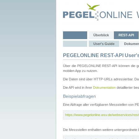
Überblick
REST-API
User's Guide
Dokumen
PEGELONLINE REST-API User's
Über die PEGELONLINE REST-API können die gewä
mobilen App zu nutzen.
Die Daten sind über HTTP-URLs adressierbar. Das
Die API wird in ihrer
Dokumentation
detaillierter be
Beispielabfragen
Eine Abfrage aller verfügbaren Messstellen von 
https://www.pegelonline.wsv.de/webservices/rest-
Die Messstellen enthalten weitere untergeordnet