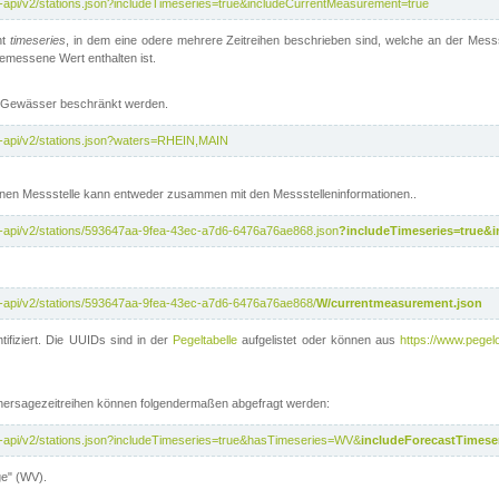
t-api/v2/stations.json?includeTimeseries=true&includeCurrentMeasurement=true
nt
timeseries
, in dem eine odere mehrere Zeitreihen beschrieben sind, welche an der Messs
 gemessene Wert enthalten ist.
te Gewässer beschränkt werden.
t-api/v2/stations.json?waters=RHEIN,MAIN
nen Messstelle kann entweder zusammen mit den Messstelleninformationen..
t-api/v2/stations/593647aa-9fea-43ec-a7d6-6476a76ae868.json
?includeTimeseries=true&
t-api/v2/stations/593647aa-9fea-43ec-a7d6-6476a76ae868/
W/currentmeasurement.json
tifiziert. Die UUIDs sind in der
Pegeltabelle
aufgelistet oder können aus
https://www.pegelo
rhersagezeitreihen können folgendermaßen abgefragt werden:
t-api/v2/stations.json?includeTimeseries=true&hasTimeseries=WV&
includeForecastTimeser
ge" (WV).