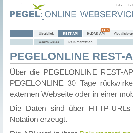
Hilfe
Lin
Überblick
REST-API
HyDAS-API
Visualisieru
User's Guide
Dokumentation
PEGELONLINE REST-AP
Über die PEGELONLINE REST-API 
PEGELONLINE 30 Tage rückwirkend
externen Webseite oder in einer mob
Die Daten sind über HTTP-URLs 
Notation erzeugt.