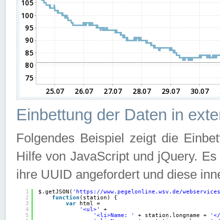
Einbettung der Daten in ext
Folgendes Beispiel zeigt die Einbe
Hilfe von JavaScript und jQuery. E
ihre UUID angefordert und diese inn
1
$.getJSON(
'
https://www.pegelonline.wsv.de/webservice
2
function
(station) {
3
var
html =
4
'<ul>'
+
5
'<li>Name: '
+ station.longname + 
'<