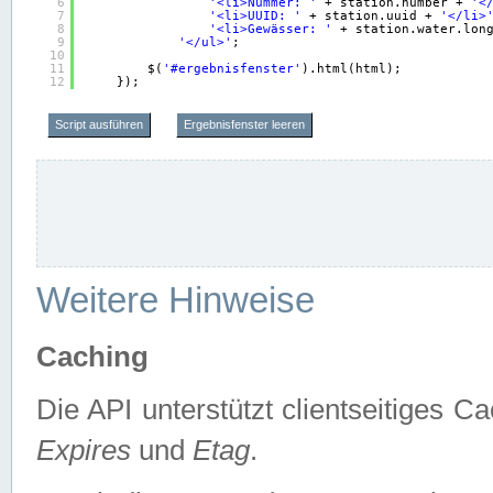
6
'<li>Nummer: '
+ station.number + 
'<
7
'<li>UUID: '
+ station.uuid + 
'</li>
8
'<li>Gewässer: '
+ station.water.lon
9
'</ul>'
;
10
11
$(
'#ergebnisfenster'
).html(html);
12
});
Script ausführen
Ergebnisfenster leeren
Weitere Hinweise
Caching
Die API unterstützt clientseitiges
Expires
und
Etag
.