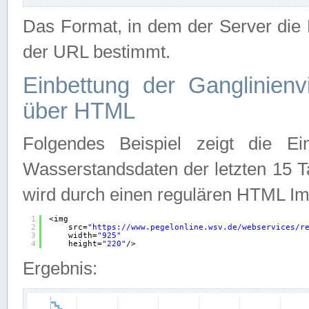
Das Format, in dem der Server die D
der URL bestimmt.
Einbettung der Ganglinienv
über HTML
Folgendes Beispiel zeigt die Ein
Wasserstandsdaten der letzten 15 T
wird durch einen regulären HTML Im
1
<img
2
src=
"
https://www.pegelonline.wsv.de/webservices/r
3
width=
"925"
4
height=
"220"
/>
Ergebnis: