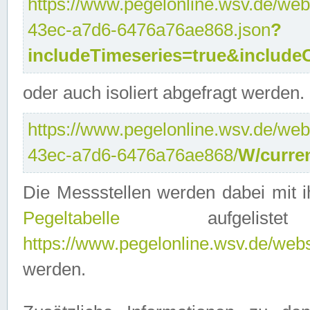
https://www.pegelonline.wsv.de/web
43ec-a7d6-6476a76ae868.json
?
includeTimeseries=true&include
oder auch isoliert abgefragt werden.
https://www.pegelonline.wsv.de/web
43ec-a7d6-6476a76ae868/
W/curre
Die Messstellen werden dabei mit ih
Pegeltabelle
aufgelist
https://www.pegelonline.wsv.de/webse
werden.