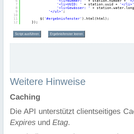
6
'<li>Nummer: '
+ station.number + 
'<
7
'<li>UUID: '
+ station.uuid + 
'</li>
8
'<li>Gewässer: '
+ station.water.lon
9
'</ul>'
;
10
11
$(
'#ergebnisfenster'
).html(html);
12
});
Script ausführen
Ergebnisfenster leeren
Weitere Hinweise
Caching
Die API unterstützt clientseitiges
Expires
und
Etag
.