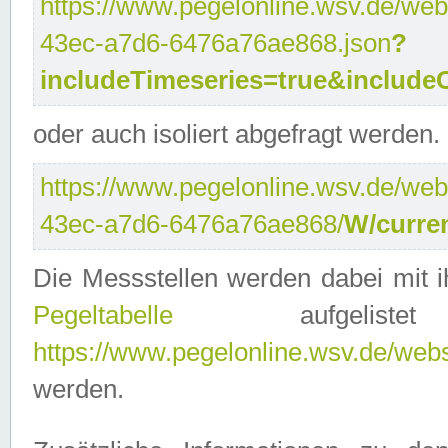
https://www.pegelonline.wsv.de/web
43ec-a7d6-6476a76ae868.json
?
includeTimeseries=true&include
oder auch isoliert abgefragt werden.
https://www.pegelonline.wsv.de/web
43ec-a7d6-6476a76ae868/
W/curre
Die Messstellen werden dabei mit ih
Pegeltabelle
aufgelist
https://www.pegelonline.wsv.de/webse
werden.