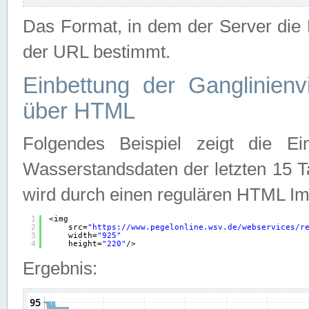
Das Format, in dem der Server die D
der URL bestimmt.
Einbettung der Ganglinienv
über HTML
Folgendes Beispiel zeigt die Ein
Wasserstandsdaten der letzten 15 T
wird durch einen regulären HTML Im
1
<img
2
src=
"
https://www.pegelonline.wsv.de/webservices/r
3
width=
"925"
4
height=
"220"
/>
Ergebnis: