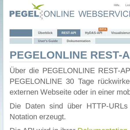
Hilfe
Lin
Überblick
REST-API
HyDAS-API
Visualisieru
User's Guide
Dokumentation
PEGELONLINE REST-AP
Über die PEGELONLINE REST-API 
PEGELONLINE 30 Tage rückwirkend
externen Webseite oder in einer mob
Die Daten sind über HTTP-URLs 
Notation erzeugt.