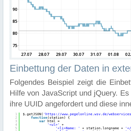
Einbettung der Daten in ext
Folgendes Beispiel zeigt die Einbe
Hilfe von JavaScript und jQuery. E
ihre UUID angefordert und diese inn
1
$.getJSON(
'
https://www.pegelonline.wsv.de/webservice
2
function
(station) {
3
var
html =
4
'<ul>'
+
5
'<li>Name: '
+ station.longname + 
'<