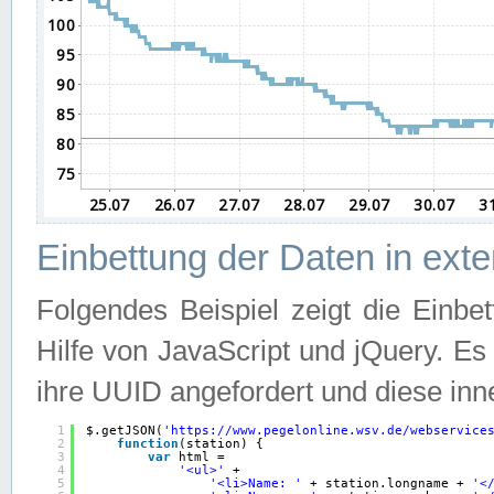
Einbettung der Daten in ext
Folgendes Beispiel zeigt die Einbe
Hilfe von JavaScript und jQuery. E
ihre UUID angefordert und diese inn
1
$.getJSON(
'
https://www.pegelonline.wsv.de/webservice
2
function
(station) {
3
var
html =
4
'<ul>'
+
5
'<li>Name: '
+ station.longname + 
'<