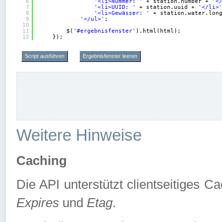
6
'<li>Nummer: '
+ station.number + 
'<
7
'<li>UUID: '
+ station.uuid + 
'</li>
8
'<li>Gewässer: '
+ station.water.lon
9
'</ul>'
;
10
11
$(
'#ergebnisfenster'
).html(html);
12
});
Script ausführen
Ergebnisfenster leeren
Weitere Hinweise
Caching
Die API unterstützt clientseitiges
Expires
und
Etag
.