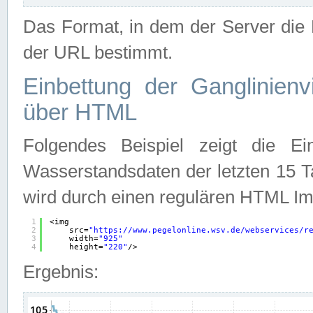
Das Format, in dem der Server die D
der URL bestimmt.
Einbettung der Ganglinienv
über HTML
Folgendes Beispiel zeigt die Ein
Wasserstandsdaten der letzten 15 T
wird durch einen regulären HTML Im
1
<img
2
src=
"
https://www.pegelonline.wsv.de/webservices/r
3
width=
"925"
4
height=
"220"
/>
Ergebnis: