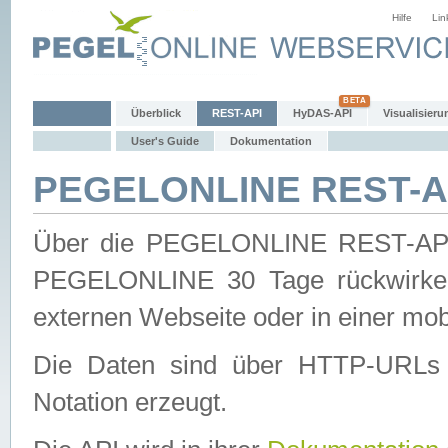
Hilfe
Lin
Überblick
REST-API
HyDAS-API
Visualisieru
User's Guide
Dokumentation
PEGELONLINE REST-AP
Über die PEGELONLINE REST-API 
PEGELONLINE 30 Tage rückwirkend
externen Webseite oder in einer mob
Die Daten sind über HTTP-URLs 
Notation erzeugt.