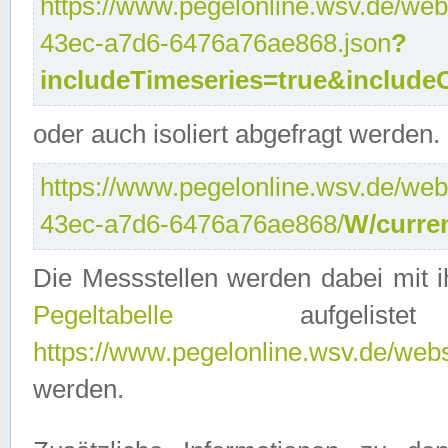
https://www.pegelonline.wsv.de/web
43ec-a7d6-6476a76ae868.json
?
includeTimeseries=true&include
oder auch isoliert abgefragt werden.
https://www.pegelonline.wsv.de/web
43ec-a7d6-6476a76ae868/
W/curre
Die Messstellen werden dabei mit ih
Pegeltabelle
aufgelist
https://www.pegelonline.wsv.de/webse
werden.