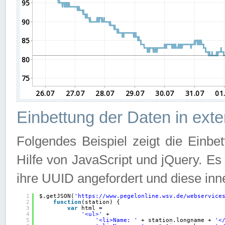
Einbettung der Daten in ext
Folgendes Beispiel zeigt die Einbe
Hilfe von JavaScript und jQuery. E
ihre UUID angefordert und diese inn
1
$.getJSON(
'
https://www.pegelonline.wsv.de/webservice
2
function
(station) {
3
var
html =
4
'<ul>'
+
5
'<li>Name: '
+ station.longname + 
'<