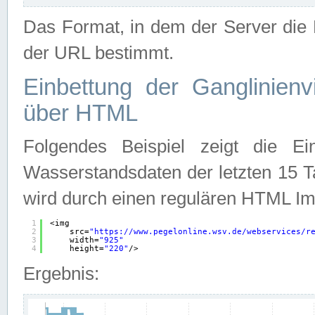
Das Format, in dem der Server die D
der URL bestimmt.
Einbettung der Ganglinienv
über HTML
Folgendes Beispiel zeigt die Ein
Wasserstandsdaten der letzten 15 T
wird durch einen regulären HTML Im
1
<img
2
src=
"
https://www.pegelonline.wsv.de/webservices/r
3
width=
"925"
4
height=
"220"
/>
Ergebnis: