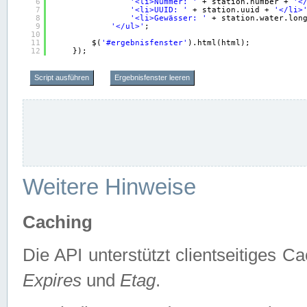
6
'<li>Nummer: '
+ station.number + 
'<
7
'<li>UUID: '
+ station.uuid + 
'</li>
8
'<li>Gewässer: '
+ station.water.lon
9
'</ul>'
;
10
11
$(
'#ergebnisfenster'
).html(html);
12
});
Script ausführen
Ergebnisfenster leeren
Weitere Hinweise
Caching
Die API unterstützt clientseitiges
Expires
und
Etag
.