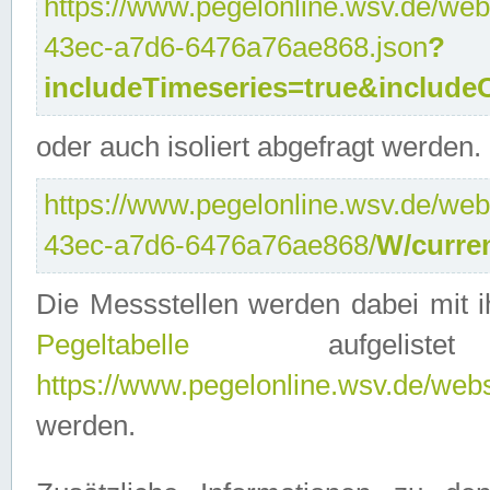
https://www.pegelonline.wsv.de/web
43ec-a7d6-6476a76ae868.json
?
includeTimeseries=true&include
oder auch isoliert abgefragt werden.
https://www.pegelonline.wsv.de/web
43ec-a7d6-6476a76ae868/
W/curre
Die Messstellen werden dabei mit ih
Pegeltabelle
aufgelist
https://www.pegelonline.wsv.de/webse
werden.