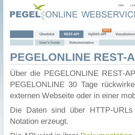
Hilfe
Lin
Überblick
REST-API
HyDAS-API
Visualisieru
User's Guide
Dokumentation
PEGELONLINE REST-AP
Über die PEGELONLINE REST-API 
PEGELONLINE 30 Tage rückwirkend
externen Webseite oder in einer mob
Die Daten sind über HTTP-URLs 
Notation erzeugt.