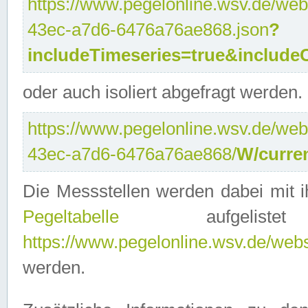
https://www.pegelonline.wsv.de/web
43ec-a7d6-6476a76ae868.json
?
includeTimeseries=true&include
oder auch isoliert abgefragt werden.
https://www.pegelonline.wsv.de/web
43ec-a7d6-6476a76ae868/
W/curre
Die Messstellen werden dabei mit ih
Pegeltabelle
aufgelist
https://www.pegelonline.wsv.de/webse
werden.