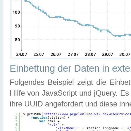
Einbettung der Daten in ext
Folgendes Beispiel zeigt die Einbe
Hilfe von JavaScript und jQuery. E
ihre UUID angefordert und diese inn
1
$.getJSON(
'
https://www.pegelonline.wsv.de/webservice
2
function
(station) {
3
var
html =
4
'<ul>'
+
5
'<li>Name: '
+ station.longname + 
'<