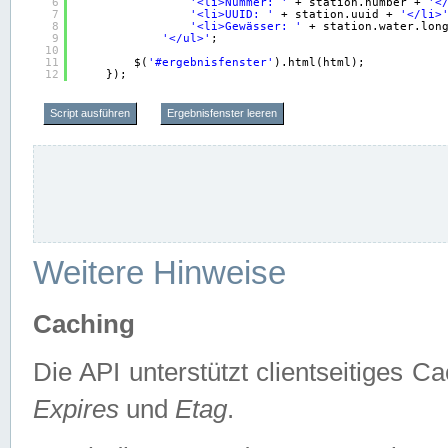
6
'<li>Nummer: '
+ station.number + 
'<
7
'<li>UUID: '
+ station.uuid + 
'</li>
8
'<li>Gewässer: '
+ station.water.lon
9
'</ul>'
;
10
11
$(
'#ergebnisfenster'
).html(html);
12
});
Script ausführen
Ergebnisfenster leeren
Weitere Hinweise
Caching
Die API unterstützt clientseitiges
Expires
und
Etag
.