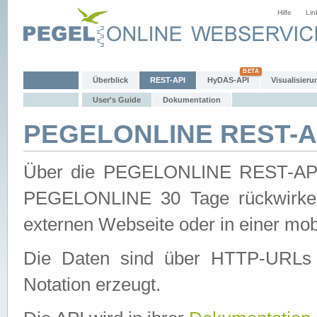
Hilfe
Lin
Überblick
REST-API
HyDAS-API
Visualisieru
User's Guide
Dokumentation
PEGELONLINE REST-AP
Über die PEGELONLINE REST-API 
PEGELONLINE 30 Tage rückwirkend
externen Webseite oder in einer mob
Die Daten sind über HTTP-URLs 
Notation erzeugt.