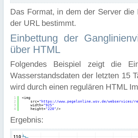
Das Format, in dem der Server die D
der URL bestimmt.
Einbettung der Ganglinienv
über HTML
Folgendes Beispiel zeigt die Ein
Wasserstandsdaten der letzten 15 T
wird durch einen regulären HTML Im
1
<img
2
src=
"
https://www.pegelonline.wsv.de/webservices/r
3
width=
"925"
4
height=
"220"
/>
Ergebnis: