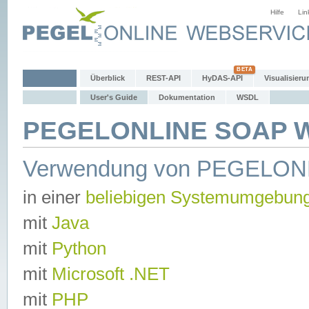
Hilfe
Lin
Überblick
REST-API
HyDAS-API
Visualisieru
User's Guide
Dokumentation
WSDL
PEGELONLINE SOAP We
Verwendung von PEGELON
in einer
beliebigen Systemumgebun
mit
Java
mit
Python
mit
Microsoft .NET
mit
PHP