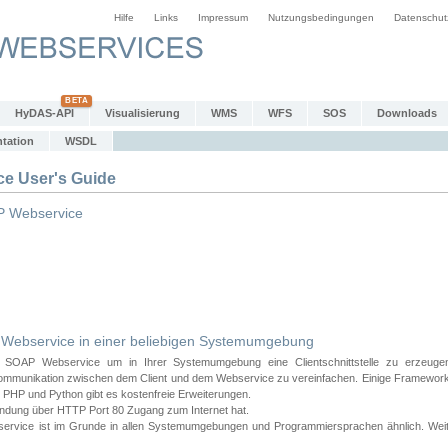
Hilfe
Links
Impressum
Nutzungsbedingungen
Datenschut
HyDAS-API
Visualisierung
WMS
WFS
SOS
Downloads
tation
WSDL
 User's Guide
 Webservice
bservice in einer beliebigen Systemumgebung
AP Webservice um in Ihrer Systemumgebung eine Clientschnittstelle zu erzeugen
ommunikation zwischen dem Client und dem Webservice zu vereinfachen. Einige Frameworks
PHP und Python gibt es kostenfreie Erweiterungen.
endung über HTTP Port 80 Zugang zum Internet hat.
e ist im Grunde in allen Systemumgebungen und Programmiersprachen ähnlich. Weiter u