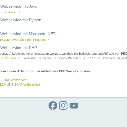
ebservice mit Java
vax.xml.soap
↗
ebservice mit Python
bservice mit Microsoft .NET
ce
System.Web.Services.Protocols
↗
ebservice mit PHP
nterface) kostenlos heruntergeladen werden, welches die Initialisierung und Abfrage vo
-Extension
↗
. Weiterhin bieten wir
hier
einen Webclient in PHP zum Download an, w
.
es in einem HTML-Formular mithilfe der PHP Soap-Extension
E SOAP Webservice
GELONLINE SOAP Webservice