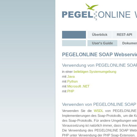
Überblick
REST-API
User's Guide
Dokumen
PEGELONLINE SOAP Webservice
Verwendung von PEGELONLINE SOAP
in einer
beliebigen Systemumgebung
mit
Java
mit
Python
mit
Microsoft .NET
mit
PHP
Verwenden von PEGELONLINE SOAP We
Verwenden Sie die
WSDL
von PEGELONLINE SO
Implementierungen des Soap-Protokolls, um die K
des Soap-Protokolls. Für andere Umgebungen wie 
Voraussetzung ist natürlich immer, dass Ihre Anw
Die Verwendung des PEGELONLINE SOAP Webservic
PHP unter Verwendung der PHP Soap-Extension.