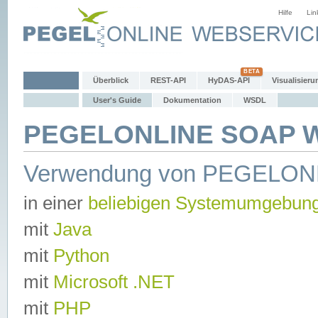
Hilfe
Lin
Überblick
REST-API
HyDAS-API
Visualisieru
User's Guide
Dokumentation
WSDL
PEGELONLINE SOAP We
Verwendung von PEGELON
in einer
beliebigen Systemumgebun
mit
Java
mit
Python
mit
Microsoft .NET
mit
PHP