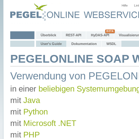
Hilfe
Lin
Überblick
REST-API
HyDAS-API
Visualisieru
User's Guide
Dokumentation
WSDL
PEGELONLINE SOAP We
Verwendung von PEGELON
in einer
beliebigen Systemumgebun
mit
Java
mit
Python
mit
Microsoft .NET
mit
PHP