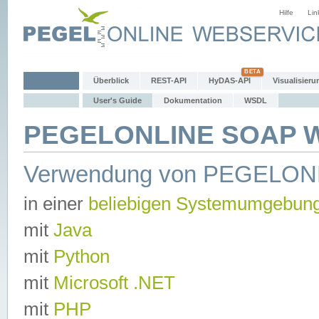
Hilfe
Lin
Überblick
REST-API
HyDAS-API
Visualisieru
User's Guide
Dokumentation
WSDL
PEGELONLINE SOAP We
Verwendung von PEGELON
in einer
beliebigen Systemumgebun
mit
Java
mit
Python
mit
Microsoft .NET
mit
PHP