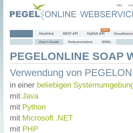
Hilfe
Lin
Überblick
REST-API
HyDAS-API
Visualisieru
User's Guide
Dokumentation
WSDL
PEGELONLINE SOAP We
Verwendung von PEGELON
in einer
beliebigen Systemumgebun
mit
Java
mit
Python
mit
Microsoft .NET
mit
PHP