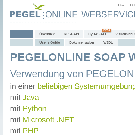
Hilfe
Lin
Überblick
REST-API
HyDAS-API
Visualisieru
User's Guide
Dokumentation
WSDL
PEGELONLINE SOAP We
Verwendung von PEGELON
in einer
beliebigen Systemumgebun
mit
Java
mit
Python
mit
Microsoft .NET
mit
PHP