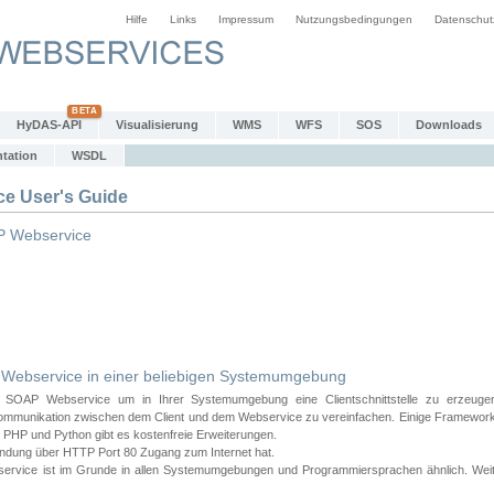
Hilfe
Links
Impressum
Nutzungsbedingungen
Datenschut
HyDAS-API
Visualisierung
WMS
WFS
SOS
Downloads
tation
WSDL
 User's Guide
 Webservice
bservice in einer beliebigen Systemumgebung
AP Webservice um in Ihrer Systemumgebung eine Clientschnittstelle zu erzeugen
ommunikation zwischen dem Client und dem Webservice zu vereinfachen. Einige Frameworks
PHP und Python gibt es kostenfreie Erweiterungen.
endung über HTTP Port 80 Zugang zum Internet hat.
e ist im Grunde in allen Systemumgebungen und Programmiersprachen ähnlich. Weiter u