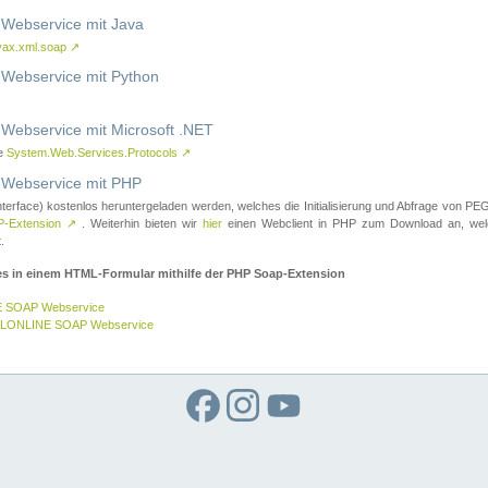
ebservice mit Java
vax.xml.soap
↗
ebservice mit Python
bservice mit Microsoft .NET
ce
System.Web.Services.Protocols
↗
ebservice mit PHP
nterface) kostenlos heruntergeladen werden, welches die Initialisierung und Abfrage vo
-Extension
↗
. Weiterhin bieten wir
hier
einen Webclient in PHP zum Download an, w
.
es in einem HTML-Formular mithilfe der PHP Soap-Extension
E SOAP Webservice
GELONLINE SOAP Webservice