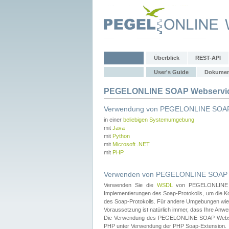
Überblick
REST-API
User's Guide
Dokumen
PEGELONLINE SOAP Webservice
Verwendung von PEGELONLINE SOAP
in einer
beliebigen Systemumgebung
mit
Java
mit
Python
mit
Microsoft .NET
mit
PHP
Verwenden von PEGELONLINE SOAP We
Verwenden Sie die
WSDL
von PEGELONLINE SO
Implementierungen des Soap-Protokolls, um die K
des Soap-Protokolls. Für andere Umgebungen wie 
Voraussetzung ist natürlich immer, dass Ihre Anw
Die Verwendung des PEGELONLINE SOAP Webservic
PHP unter Verwendung der PHP Soap-Extension.