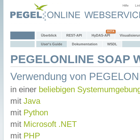
Hilfe
Lin
Überblick
REST-API
HyDAS-API
Visualisieru
User's Guide
Dokumentation
WSDL
PEGELONLINE SOAP We
Verwendung von PEGELON
in einer
beliebigen Systemumgebun
mit
Java
mit
Python
mit
Microsoft .NET
mit
PHP