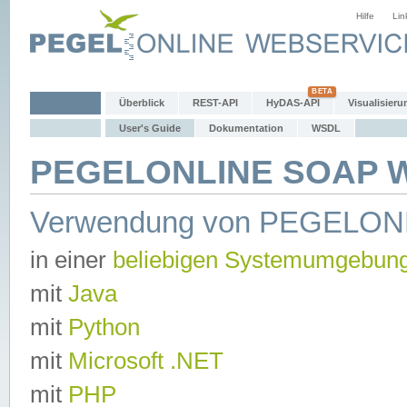
Hilfe
Lin
Überblick
REST-API
HyDAS-API
Visualisieru
User's Guide
Dokumentation
WSDL
PEGELONLINE SOAP We
Verwendung von PEGELON
in einer
beliebigen Systemumgebun
mit
Java
mit
Python
mit
Microsoft .NET
mit
PHP