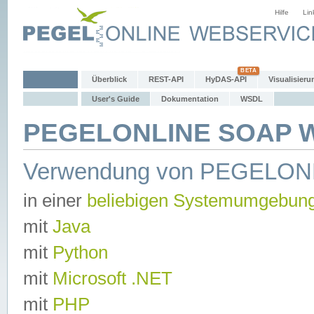
Hilfe
Lin
Überblick
REST-API
HyDAS-API
Visualisieru
User's Guide
Dokumentation
WSDL
PEGELONLINE SOAP We
Verwendung von PEGELON
in einer
beliebigen Systemumgebun
mit
Java
mit
Python
mit
Microsoft .NET
mit
PHP