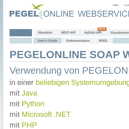
Hilfe
Lin
Überblick
REST-API
HyDAS-API
Visualisieru
User's Guide
Dokumentation
WSDL
PEGELONLINE SOAP We
Verwendung von PEGELON
in einer
beliebigen Systemumgebun
mit
Java
mit
Python
mit
Microsoft .NET
mit
PHP