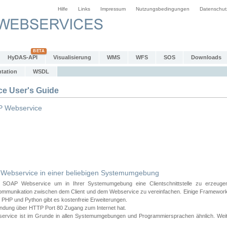
Hilfe
Links
Impressum
Nutzungsbedingungen
Datenschut
HyDAS-API
Visualisierung
WMS
WFS
SOS
Downloads
tation
WSDL
 User's Guide
 Webservice
bservice in einer beliebigen Systemumgebung
AP Webservice um in Ihrer Systemumgebung eine Clientschnittstelle zu erzeugen
ommunikation zwischen dem Client und dem Webservice zu vereinfachen. Einige Frameworks
PHP und Python gibt es kostenfreie Erweiterungen.
endung über HTTP Port 80 Zugang zum Internet hat.
e ist im Grunde in allen Systemumgebungen und Programmiersprachen ähnlich. Weiter u