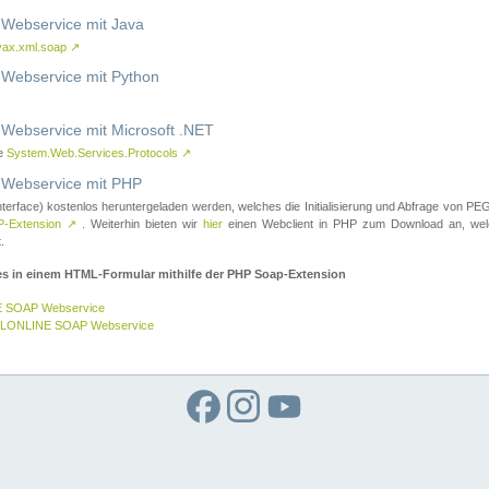
ebservice mit Java
vax.xml.soap
↗
ebservice mit Python
bservice mit Microsoft .NET
ce
System.Web.Services.Protocols
↗
ebservice mit PHP
nterface) kostenlos heruntergeladen werden, welches die Initialisierung und Abfrage vo
-Extension
↗
. Weiterhin bieten wir
hier
einen Webclient in PHP zum Download an, w
.
es in einem HTML-Formular mithilfe der PHP Soap-Extension
E SOAP Webservice
GELONLINE SOAP Webservice