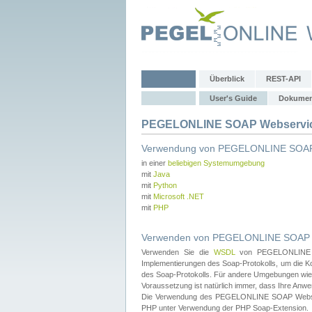
Überblick
REST-API
User's Guide
Dokumen
PEGELONLINE SOAP Webservice
Verwendung von PEGELONLINE SOAP
in einer
beliebigen Systemumgebung
mit
Java
mit
Python
mit
Microsoft .NET
mit
PHP
Verwenden von PEGELONLINE SOAP We
Verwenden Sie die
WSDL
von PEGELONLINE SO
Implementierungen des Soap-Protokolls, um die K
des Soap-Protokolls. Für andere Umgebungen wie 
Voraussetzung ist natürlich immer, dass Ihre Anw
Die Verwendung des PEGELONLINE SOAP Webservic
PHP unter Verwendung der PHP Soap-Extension.