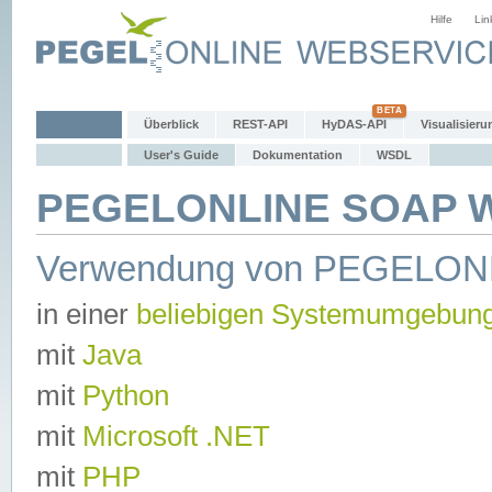
Hilfe
Lin
Überblick
REST-API
HyDAS-API
Visualisieru
User's Guide
Dokumentation
WSDL
PEGELONLINE SOAP We
Verwendung von PEGELON
in einer
beliebigen Systemumgebun
mit
Java
mit
Python
mit
Microsoft .NET
mit
PHP