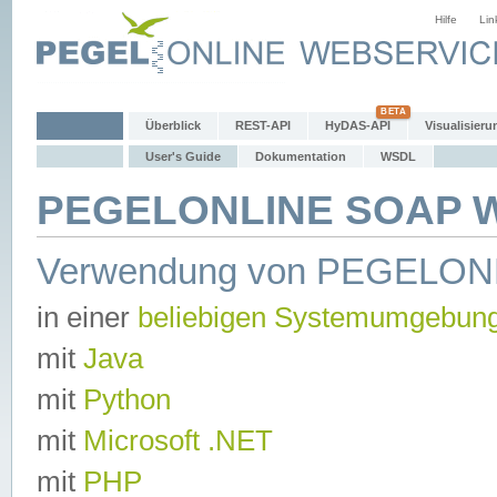
Hilfe
Lin
Überblick
REST-API
HyDAS-API
Visualisieru
User's Guide
Dokumentation
WSDL
PEGELONLINE SOAP We
Verwendung von PEGELON
in einer
beliebigen Systemumgebun
mit
Java
mit
Python
mit
Microsoft .NET
mit
PHP