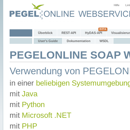
Hilfe
Lin
Überblick
REST-API
HyDAS-API
Visualisieru
User's Guide
Dokumentation
WSDL
PEGELONLINE SOAP We
Verwendung von PEGELON
in einer
beliebigen Systemumgebun
mit
Java
mit
Python
mit
Microsoft .NET
mit
PHP