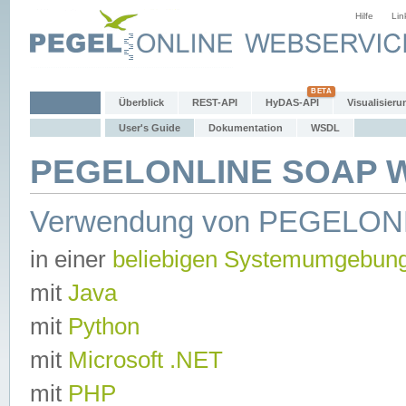
Hilfe
Lin
Überblick
REST-API
HyDAS-API
Visualisieru
User's Guide
Dokumentation
WSDL
PEGELONLINE SOAP We
Verwendung von PEGELON
in einer
beliebigen Systemumgebun
mit
Java
mit
Python
mit
Microsoft .NET
mit
PHP