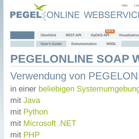
Hilfe
Lin
Überblick
REST-API
HyDAS-API
Visualisieru
User's Guide
Dokumentation
WSDL
PEGELONLINE SOAP We
Verwendung von PEGELON
in einer
beliebigen Systemumgebun
mit
Java
mit
Python
mit
Microsoft .NET
mit
PHP