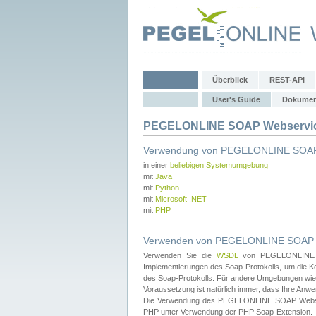
Überblick
REST-API
User's Guide
Dokumen
PEGELONLINE SOAP Webservice
Verwendung von PEGELONLINE SOAP
in einer
beliebigen Systemumgebung
mit
Java
mit
Python
mit
Microsoft .NET
mit
PHP
Verwenden von PEGELONLINE SOAP We
Verwenden Sie die
WSDL
von PEGELONLINE SO
Implementierungen des Soap-Protokolls, um die K
des Soap-Protokolls. Für andere Umgebungen wie 
Voraussetzung ist natürlich immer, dass Ihre Anw
Die Verwendung des PEGELONLINE SOAP Webservic
PHP unter Verwendung der PHP Soap-Extension.