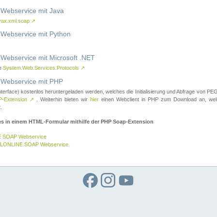
ebservice mit Java
vax.xml.soap
↗
ebservice mit Python
bservice mit Microsoft .NET
ce
System.Web.Services.Protocols
↗
ebservice mit PHP
nterface) kostenlos heruntergeladen werden, welches die Initialisierung und Abfrage vo
-Extension
↗
. Weiterhin bieten wir
hier
einen Webclient in PHP zum Download an, w
.
es in einem HTML-Formular mithilfe der PHP Soap-Extension
E SOAP Webservice
GELONLINE SOAP Webservice