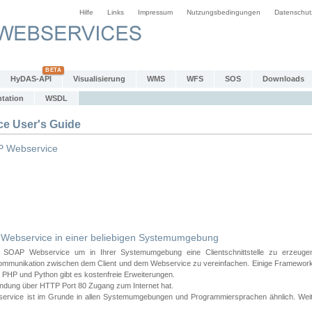
Hilfe
Links
Impressum
Nutzungsbedingungen
Datenschut
HyDAS-API
Visualisierung
WMS
WFS
SOS
Downloads
tation
WSDL
 User's Guide
 Webservice
bservice in einer beliebigen Systemumgebung
AP Webservice um in Ihrer Systemumgebung eine Clientschnittstelle zu erzeugen
ommunikation zwischen dem Client und dem Webservice zu vereinfachen. Einige Frameworks
PHP und Python gibt es kostenfreie Erweiterungen.
endung über HTTP Port 80 Zugang zum Internet hat.
e ist im Grunde in allen Systemumgebungen und Programmiersprachen ähnlich. Weiter u