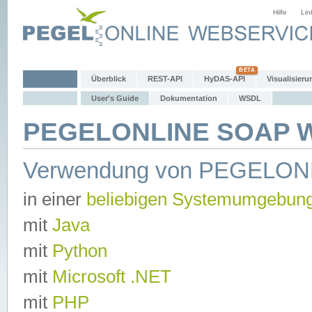
Hilfe
Lin
Überblick
REST-API
HyDAS-API
Visualisieru
User's Guide
Dokumentation
WSDL
PEGELONLINE SOAP We
Verwendung von PEGELON
in einer
beliebigen Systemumgebun
mit
Java
mit
Python
mit
Microsoft .NET
mit
PHP