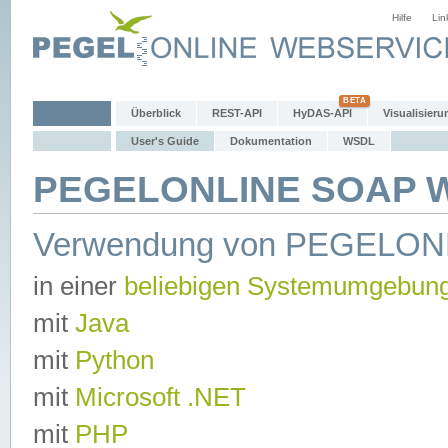
Hilfe
Lin
Überblick
REST-API
HyDAS-API
Visualisieru
User's Guide
Dokumentation
WSDL
PEGELONLINE SOAP We
Verwendung von PEGELON
in einer
beliebigen Systemumgebun
mit
Java
mit
Python
mit
Microsoft .NET
mit
PHP