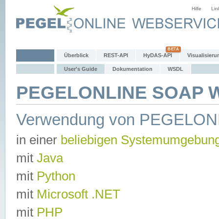
Hilfe
Lin
Überblick
REST-API
HyDAS-API
Visualisieru
User's Guide
Dokumentation
WSDL
PEGELONLINE SOAP We
Verwendung von PEGELON
in einer
beliebigen Systemumgebun
mit
Java
mit
Python
mit
Microsoft .NET
mit
PHP