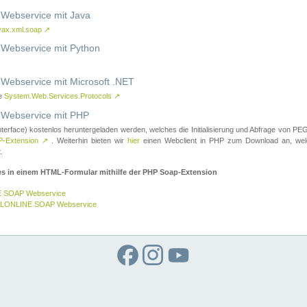
ebservice mit Java
vax.xml.soap
↗
ebservice mit Python
bservice mit Microsoft .NET
ce
System.Web.Services.Protocols
↗
ebservice mit PHP
nterface) kostenlos heruntergeladen werden, welches die Initialisierung und Abfrage vo
-Extension
↗
. Weiterhin bieten wir
hier
einen Webclient in PHP zum Download an, w
.
es in einem HTML-Formular mithilfe der PHP Soap-Extension
E SOAP Webservice
GELONLINE SOAP Webservice