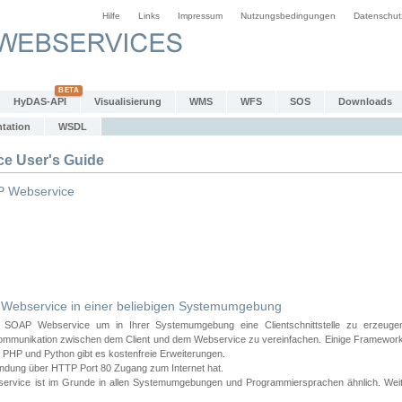
Hilfe
Links
Impressum
Nutzungsbedingungen
Datenschut
HyDAS-API
Visualisierung
WMS
WFS
SOS
Downloads
tation
WSDL
 User's Guide
 Webservice
bservice in einer beliebigen Systemumgebung
AP Webservice um in Ihrer Systemumgebung eine Clientschnittstelle zu erzeugen
ommunikation zwischen dem Client und dem Webservice zu vereinfachen. Einige Frameworks
PHP und Python gibt es kostenfreie Erweiterungen.
endung über HTTP Port 80 Zugang zum Internet hat.
e ist im Grunde in allen Systemumgebungen und Programmiersprachen ähnlich. Weiter u