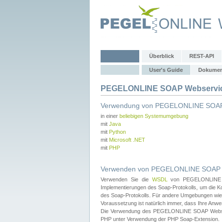
Überblick
REST-API
User's Guide
Dokumen
PEGELONLINE SOAP Webservice
Verwendung von PEGELONLINE SOAP
in einer
beliebigen Systemumgebung
mit
Java
mit
Python
mit
Microsoft .NET
mit
PHP
Verwenden von PEGELONLINE SOAP We
Verwenden Sie die
WSDL
von PEGELONLINE SO
Implementierungen des Soap-Protokolls, um die K
des Soap-Protokolls. Für andere Umgebungen wie 
Voraussetzung ist natürlich immer, dass Ihre Anw
Die Verwendung des PEGELONLINE SOAP Webservic
PHP unter Verwendung der PHP Soap-Extension.