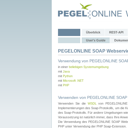
Überblick
REST-API
User's Guide
Dokumen
PEGELONLINE SOAP Webservice
Verwendung von PEGELONLINE SOAP
in einer
beliebigen Systemumgebung
mit
Java
mit
Python
mit
Microsoft .NET
mit
PHP
Verwenden von PEGELONLINE SOAP We
Verwenden Sie die
WSDL
von PEGELONLINE SO
Implementierungen des Soap-Protokolls, um die K
des Soap-Protokolls. Für andere Umgebungen wie 
Voraussetzung ist natürlich immer, dass Ihre Anw
Die Verwendung des PEGELONLINE SOAP Webservic
PHP unter Verwendung der PHP Soap-Extension.