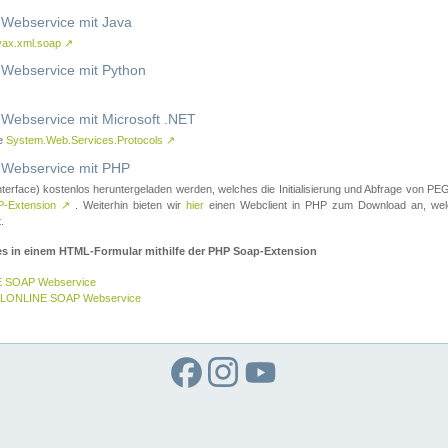
ebservice mit Java
vax.xml.soap
↗
ebservice mit Python
bservice mit Microsoft .NET
ce
System.Web.Services.Protocols
↗
ebservice mit PHP
nterface) kostenlos heruntergeladen werden, welches die Initialisierung und Abfrage vo
-Extension
↗
. Weiterhin bieten wir
hier
einen Webclient in PHP zum Download an, w
.
es in einem HTML-Formular mithilfe der PHP Soap-Extension
E SOAP Webservice
GELONLINE SOAP Webservice