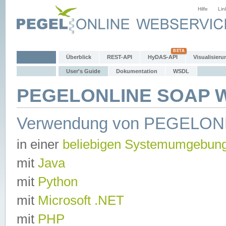
Hilfe
Lin
Überblick
REST-API
HyDAS-API
Visualisieru
User's Guide
Dokumentation
WSDL
PEGELONLINE SOAP We
Verwendung von PEGELON
in einer
beliebigen Systemumgebun
mit
Java
mit
Python
mit
Microsoft .NET
mit
PHP