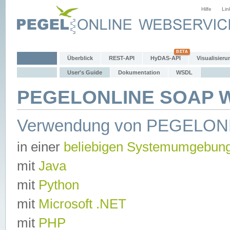
Hilfe
Lin
Überblick
REST-API
HyDAS-API
Visualisieru
User's Guide
Dokumentation
WSDL
PEGELONLINE SOAP We
Verwendung von PEGELON
in einer
beliebigen Systemumgebun
mit
Java
mit
Python
mit
Microsoft .NET
mit
PHP