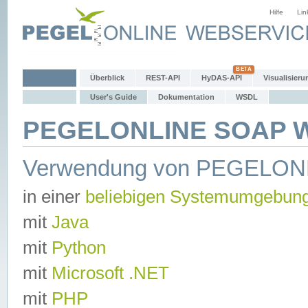
Hilfe
Lin
Überblick
REST-API
HyDAS-API
Visualisieru
User's Guide
Dokumentation
WSDL
PEGELONLINE SOAP We
Verwendung von PEGELON
in einer
beliebigen Systemumgebun
mit
Java
mit
Python
mit
Microsoft .NET
mit
PHP