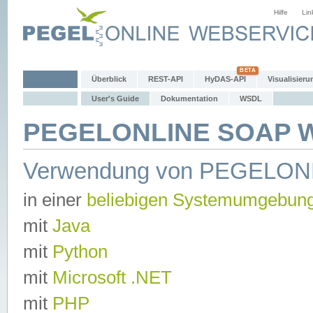
Hilfe
Lin
Überblick
REST-API
HyDAS-API
Visualisieru
User's Guide
Dokumentation
WSDL
PEGELONLINE SOAP We
Verwendung von PEGELON
in einer
beliebigen Systemumgebun
mit
Java
mit
Python
mit
Microsoft .NET
mit
PHP