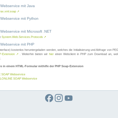
ebservice mit Java
vax.xml.soap
↗
ebservice mit Python
bservice mit Microsoft .NET
ce
System.Web.Services.Protocols
↗
ebservice mit PHP
nterface) kostenlos heruntergeladen werden, welches die Initialisierung und Abfrage vo
-Extension
↗
. Weiterhin bieten wir
hier
einen Webclient in PHP zum Download an, w
.
es in einem HTML-Formular mithilfe der PHP Soap-Extension
E SOAP Webservice
GELONLINE SOAP Webservice