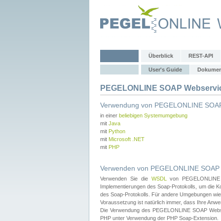
Überblick
REST-API
User's Guide
Dokumen
PEGELONLINE SOAP Webservice
Verwendung von PEGELONLINE SOAP
in einer
beliebigen Systemumgebung
mit
Java
mit
Python
mit
Microsoft .NET
mit
PHP
Verwenden von PEGELONLINE SOAP We
Verwenden Sie die
WSDL
von PEGELONLINE SO
Implementierungen des Soap-Protokolls, um die K
des Soap-Protokolls. Für andere Umgebungen wie 
Voraussetzung ist natürlich immer, dass Ihre Anw
Die Verwendung des PEGELONLINE SOAP Webservic
PHP unter Verwendung der PHP Soap-Extension.