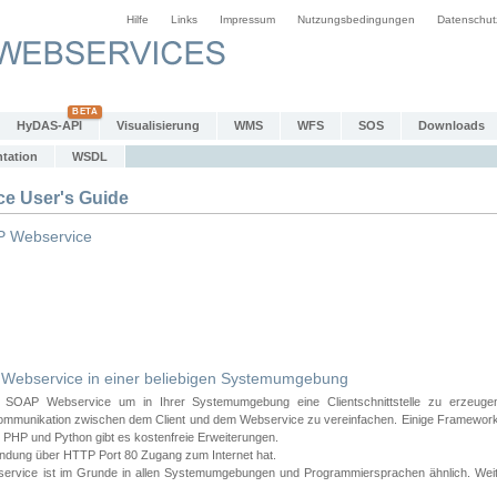
Hilfe
Links
Impressum
Nutzungsbedingungen
Datenschut
HyDAS-API
Visualisierung
WMS
WFS
SOS
Downloads
tation
WSDL
 User's Guide
 Webservice
bservice in einer beliebigen Systemumgebung
AP Webservice um in Ihrer Systemumgebung eine Clientschnittstelle zu erzeugen
ommunikation zwischen dem Client und dem Webservice zu vereinfachen. Einige Frameworks
PHP und Python gibt es kostenfreie Erweiterungen.
endung über HTTP Port 80 Zugang zum Internet hat.
e ist im Grunde in allen Systemumgebungen und Programmiersprachen ähnlich. Weiter u