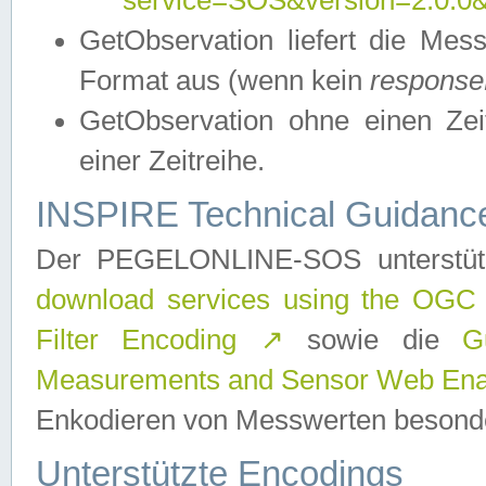
service=SOS&version=2.0.0&r
GetObservation liefert die M
Format aus (wenn kein
response
GetObservation ohne einen Zeitf
einer Zeitreihe.
INSPIRE Technical Guidance
Der PEGELONLINE-SOS unterstüt
download services using the OGC
Filter Encoding
↗
sowie die
G
Measurements and Sensor Web Enab
Enkodieren von Messwerten besonde
Unterstützte Encodings