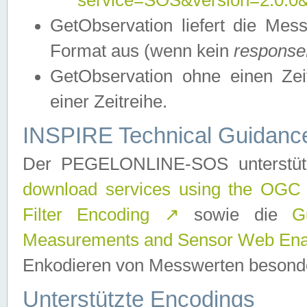
service=SOS&version=2.0.0&r
GetObservation liefert die M
Format aus (wenn kein
response
GetObservation ohne einen Zeitf
einer Zeitreihe.
INSPIRE Technical Guidance
Der PEGELONLINE-SOS unterstüt
download services using the OGC
Filter Encoding
↗
sowie die
G
Measurements and Sensor Web Enab
Enkodieren von Messwerten besonde
Unterstützte Encodings