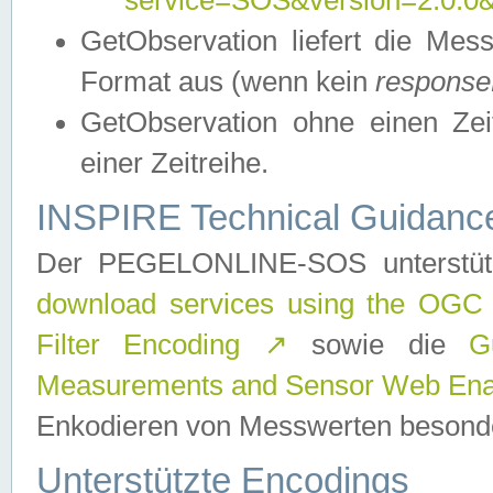
service=SOS&version=2.0.0&r
GetObservation liefert die M
Format aus (wenn kein
response
GetObservation ohne einen Zeitf
einer Zeitreihe.
INSPIRE Technical Guidance
Der PEGELONLINE-SOS unterstüt
download services using the OGC
Filter Encoding
↗
sowie die
G
Measurements and Sensor Web Enab
Enkodieren von Messwerten besonde
Unterstützte Encodings