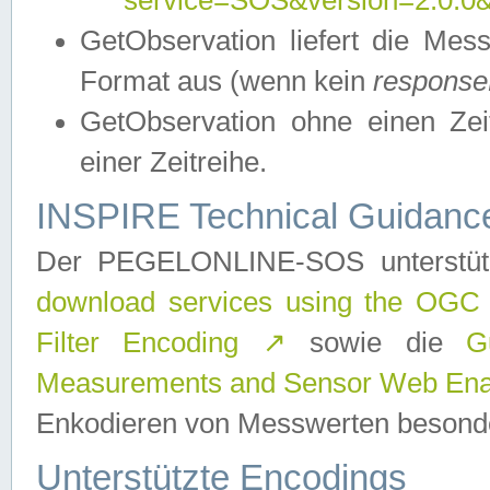
service=SOS&version=2.0.0&r
GetObservation liefert die M
Format aus (wenn kein
response
GetObservation ohne einen Zeitf
einer Zeitreihe.
INSPIRE Technical Guidance
Der PEGELONLINE-SOS unterstüt
download services using the OGC
Filter Encoding
↗
sowie die
G
Measurements and Sensor Web Enab
Enkodieren von Messwerten besonde
Unterstützte Encodings