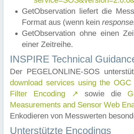
service=SOS&version=2.0.0&r
GetObservation liefert die M
Format aus (wenn kein
response
GetObservation ohne einen Zeitf
einer Zeitreihe.
INSPIRE Technical Guidance
Der PEGELONLINE-SOS unterstüt
download services using the OGC
Filter Encoding
↗
sowie die
G
Measurements and Sensor Web Enab
Enkodieren von Messwerten besonde
Unterstützte Encodings