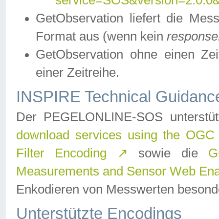
service=SOS&version=2.0.0&r
GetObservation liefert die M
Format aus (wenn kein
response
GetObservation ohne einen Zeitf
einer Zeitreihe.
INSPIRE Technical Guidance
Der PEGELONLINE-SOS unterstüt
download services using the OGC
Filter Encoding
↗
sowie die
G
Measurements and Sensor Web Enab
Enkodieren von Messwerten besonde
Unterstützte Encodings