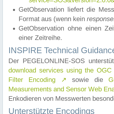
service=SOS&version=2.0.0&r
GetObservation liefert die M
Format aus (wenn kein
response
GetObservation ohne einen Zeitf
einer Zeitreihe.
INSPIRE Technical Guidance
Der PEGELONLINE-SOS unterstüt
download services using the OGC
Filter Encoding
↗
sowie die
G
Measurements and Sensor Web Enab
Enkodieren von Messwerten besonde
Unterstützte Encodings