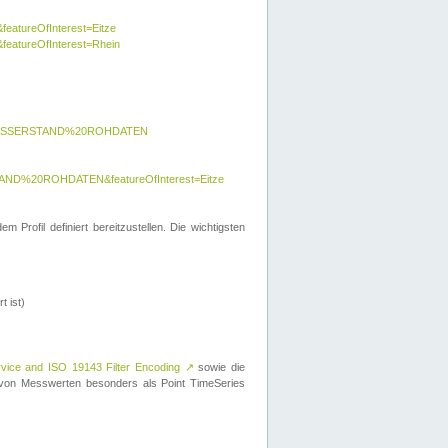
featureOfInterest=Eitze
&featureOfInterest=Rhein
y=WASSERSTAND%20ROHDATEN
AND%20ROHDATEN&featureOfInterest=Eitze
 Profil definiert bereitzustellen. Die wichtigsten
t ist)
rvice and ISO 19143 Filter Encoding
↗
sowie die
on Messwerten besonders als Point TimeSeries