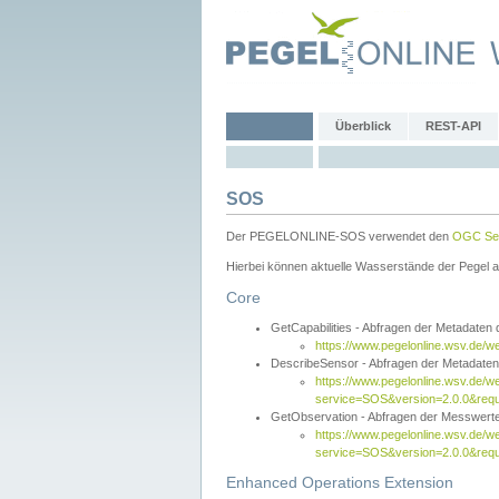
Überblick
REST-API
SOS
Der PEGELONLINE-SOS verwendet den
OGC Sen
Hierbei können aktuelle Wasserstände der Pegel a
Core
GetCapabilities - Abfragen der Metadaten
https://www.pegelonline.wsv.de/w
DescribeSensor - Abfragen der Metadate
https://www.pegelonline.wsv.de/w
service=SOS&version=2.0.0&requ
GetObservation - Abfragen der Messwert
https://www.pegelonline.wsv.de/w
service=SOS&version=2.0.0&re
Enhanced Operations Extension