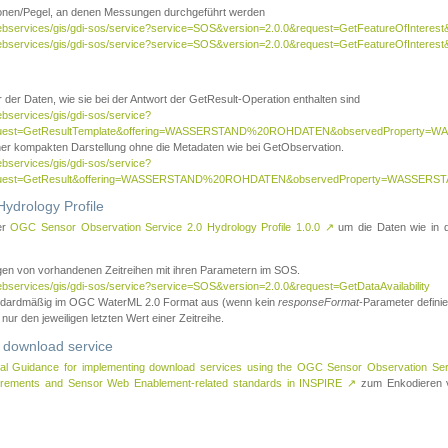
tionen/Pegel, an denen Messungen durchgeführt werden
webservices/gis/gdi-sos/service?service=SOS&version=2.0.0&request=GetFeatureOfInterest&
webservices/gis/gdi-sos/service?service=SOS&version=2.0.0&request=GetFeatureOfInterest
 der Daten, wie sie bei der Antwort der GetResult-Operation enthalten sind
ebservices/gis/gdi-sos/service?
request=GetResultTemplate&offering=WASSERSTAND%20ROHDATEN&observedPropert
ner kompakten Darstellung ohne die Metadaten wie bei GetObservation.
ebservices/gis/gdi-sos/service?
equest=GetResult&offering=WASSERSTAND%20ROHDATEN&observedProperty=WASSERST
ydrology Profile
er
OGC Sensor Observation Service 2.0 Hydrology Profile 1.0.0
↗
um die Daten wie in dem
agen von vorhandenen Zeitreihen mit ihren Parametern im SOS.
ebservices/gis/gdi-sos/service?service=SOS&version=2.0.0&request=GetDataAvailability
tandardmäßig im OGC WaterML 2.0 Format aus (wenn kein
responseFormat
-Parameter definier
 nur den jeweiligen letzten Wert einer Zeitreihe.
 download service
al Guidance for implementing download services using the OGC Sensor Observation Se
surements and Sensor Web Enablement-related standards in INSPIRE
↗
zum Enkodieren v