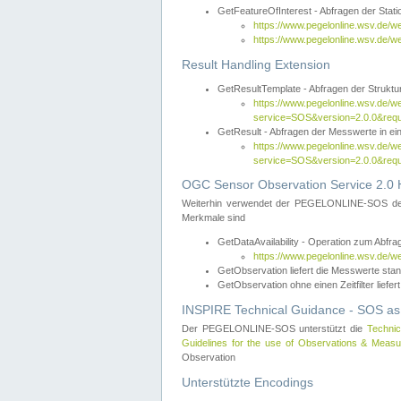
GetFeatureOfInterest - Abfragen der Sta
https://www.pegelonline.wsv.de/
https://www.pegelonline.wsv.de/
Result Handling Extension
GetResultTemplate - Abfragen der Struktur
https://www.pegelonline.wsv.de/w
service=SOS&version=2.0.0&
GetResult - Abfragen der Messwerte in ei
https://www.pegelonline.wsv.de/w
service=SOS&version=2.0.0&r
OGC Sensor Observation Service 2.0 H
Weiterhin verwendet der PEGELONLINE-SOS d
Merkmale sind
GetDataAvailability - Operation zum Abfr
https://www.pegelonline.wsv.de/w
GetObservation liefert die Messwerte s
GetObservation ohne einen Zeitfilter liefert
INSPIRE Technical Guidance - SOS as
Der PEGELONLINE-SOS unterstützt die
Technic
Guidelines for the use of Observations & Mea
Observation
Unterstützte Encodings