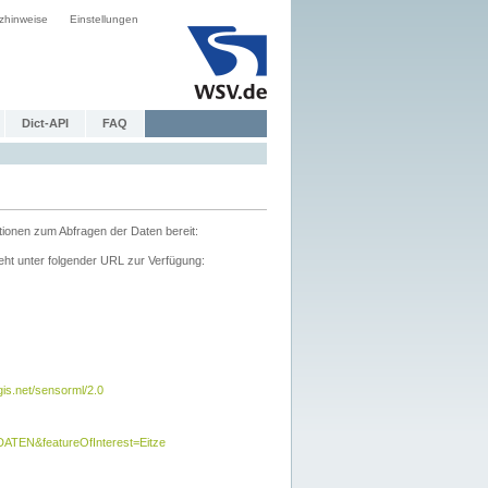
zhinweise
Einstellungen
Dict-API
FAQ
tionen zum Abfragen der Daten bereit:
ht unter folgender URL zur Verfügung:
s.net/sensorml/2.0
TEN&featureOfInterest=Eitze