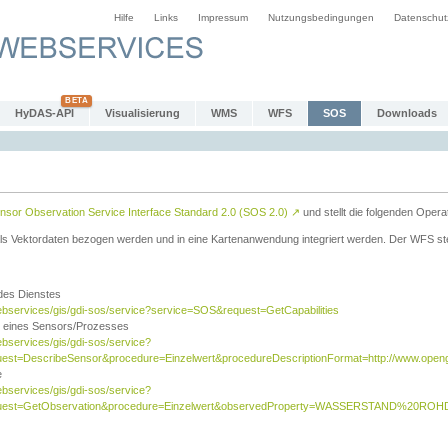
Hilfe
Links
Impressum
Nutzungsbedingungen
Datenschut
HyDAS-API
Visualisierung
WMS
WFS
SOS
Downloads
sor Observation Service Interface Standard 2.0 (SOS 2.0)
↗
und stellt die folgenden Opera
ls Vektordaten bezogen werden und in eine Kartenanwendung integriert werden. Der WFS ste
 des Dienstes
ebservices/gis/gdi-sos/service?service=SOS&request=GetCapabilities
n eines Sensors/Prozesses
ebservices/gis/gdi-sos/service?
est=DescribeSensor&procedure=Einzelwert&procedureDescriptionFormat=http://www.opengi
e
ebservices/gis/gdi-sos/service?
quest=GetObservation&procedure=Einzelwert&observedProperty=WASSERSTAND%20ROHDA