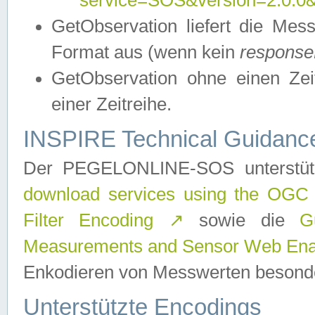
service=SOS&version=2.0.0&r
GetObservation liefert die M
Format aus (wenn kein
response
GetObservation ohne einen Zeitf
einer Zeitreihe.
INSPIRE Technical Guidance
Der PEGELONLINE-SOS unterstüt
download services using the OGC
Filter Encoding
↗
sowie die
G
Measurements and Sensor Web Enab
Enkodieren von Messwerten besonde
Unterstützte Encodings