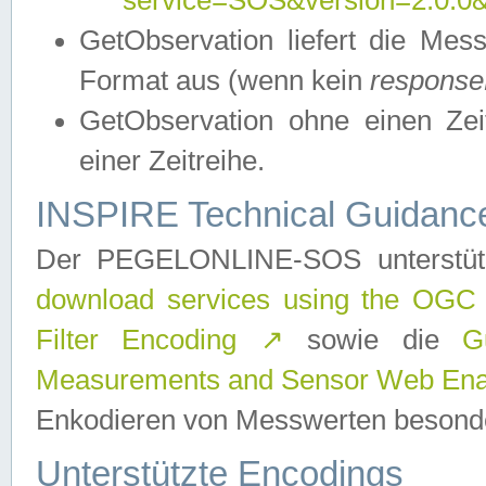
service=SOS&version=2.0.0&r
GetObservation liefert die M
Format aus (wenn kein
response
GetObservation ohne einen Zeitf
einer Zeitreihe.
INSPIRE Technical Guidance
Der PEGELONLINE-SOS unterstüt
download services using the OGC
Filter Encoding
↗
sowie die
G
Measurements and Sensor Web Enab
Enkodieren von Messwerten besonde
Unterstützte Encodings