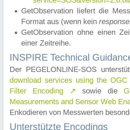
service=SOS&version=2.0.0&r
GetObservation liefert die M
Format aus (wenn kein
response
GetObservation ohne einen Zeitf
einer Zeitreihe.
INSPIRE Technical Guidance
Der PEGELONLINE-SOS unterstüt
download services using the OGC
Filter Encoding
↗
sowie die
G
Measurements and Sensor Web Enab
Enkodieren von Messwerten besonde
Unterstützte Encodings