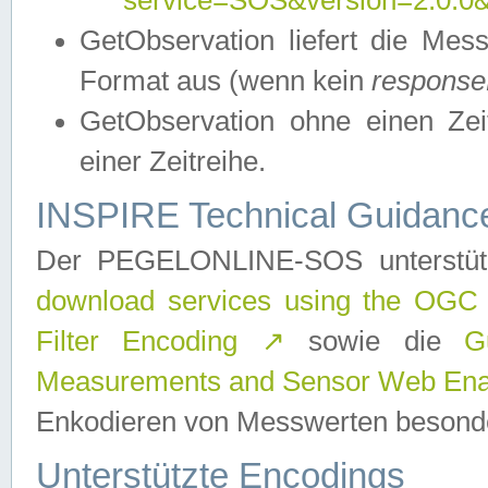
service=SOS&version=2.0.0&r
GetObservation liefert die M
Format aus (wenn kein
response
GetObservation ohne einen Zeitf
einer Zeitreihe.
INSPIRE Technical Guidance
Der PEGELONLINE-SOS unterstüt
download services using the OGC
Filter Encoding
↗
sowie die
G
Measurements and Sensor Web Enab
Enkodieren von Messwerten besonde
Unterstützte Encodings