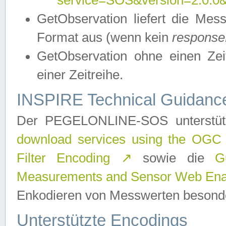
service=SOS&version=2.0.0&r
GetObservation liefert die M
Format aus (wenn kein
response
GetObservation ohne einen Zeitf
einer Zeitreihe.
INSPIRE Technical Guidance
Der PEGELONLINE-SOS unterstüt
download services using the OGC
Filter Encoding
↗
sowie die
G
Measurements and Sensor Web Enab
Enkodieren von Messwerten besonde
Unterstützte Encodings